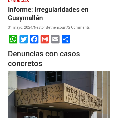
DENUNCIAS
Informe: Irregularidades en
Guaymallén
31 mayo, 2024
Nestor Bethencourt
2 Comments
W
T
F
G
E
S
h
wi
a
m
m
h
Denuncias con casos
at
tt
ce
ail
ail
ar
concretos
s
er
b
e
A
o
p
o
p
k