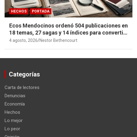
HECHOS
PORTADA
Ecos Mendocinos ordenó 504 publicaciones en
18 temas, 27 sagas y 14 índices para convertir
años de investigación en memoria pública
4 agosto, 2026
Nestor Bethencourt
accesible.
Categorías
Carta de lectores
Denuncias
Economía
Hechos
Lo mejor
Lo peor