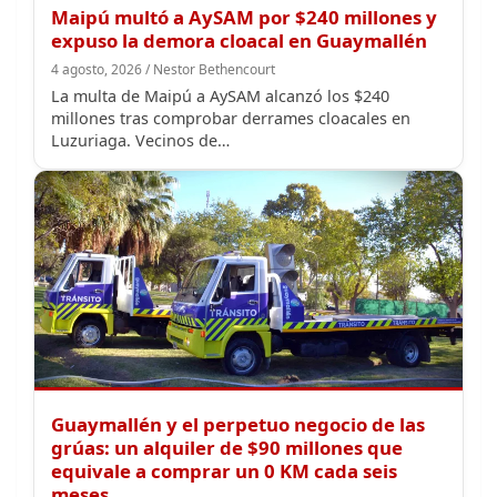
4 agosto, 2026 / Nestor Bethencourt
La multa de Maipú a AySAM alcanzó los $240
millones tras comprobar derrames cloacales en
Luzuriaga. Vecinos de…
Guaymallén y el perpetuo negocio de las
grúas: un alquiler de $90 millones que
equivale a comprar un 0 KM cada seis
meses
30 julio, 2026 / Nestor Bethencourt
Por Néstor Bethencourt Referencias: Licitación