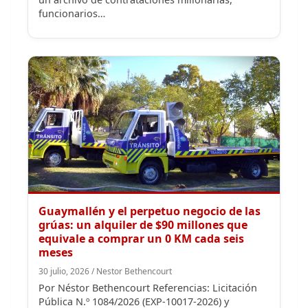
Guaymallén y el perpetuo negocio de las
grúas: un alquiler de $90 millones que
equivale a comprar un 0 KM cada seis
meses
30 julio, 2026 / Nestor Bethencourt
Por Néstor Bethencourt Referencias: Licitación
Pública N.º 1084/2026 (EXP-10017-2026) y
coberturas previas de Ecos Mendocinos.
Sostené el…