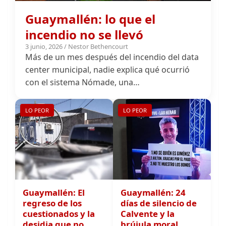
incendio no se llevó
3 junio, 2026 / Nestor Bethencourt
Más de un mes después del incendio del data
center municipal, nadie explica qué ocurrió
con el sistema Nómade, una…
LO PEOR
LO PEOR
Guaymallén: El
Guaymallén: 24
regreso de los
días de silencio de
cuestionados y la
Calvente y la
desidia que no
brújula moral
descansa
perdida de
23 abril, 2026 / Redacción
Giménez
Por Redacción No es
31 marzo, 2026 / Redacción