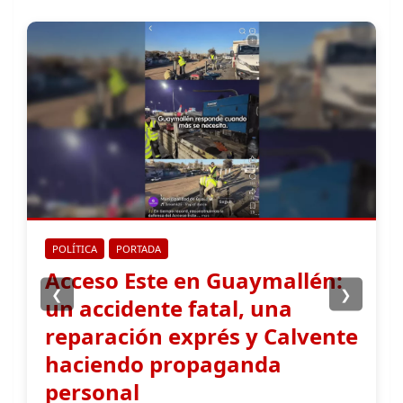
OPINIÓN
PORTADA
❮
❯
Calvente en Guaymallén: el
problema de gobernar sólo
con buenas noticias
7 agosto, 2026 / Nestor Bethencourt
Un día después de conocerse la caída de