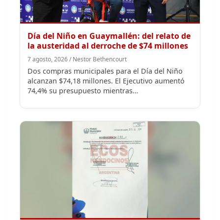
Día del Niño en Guaymallén: del relato de
la austeridad al derroche de $74 millones
7 agosto, 2026 / Nestor Bethencourt
Dos compras municipales para el Día del Niño
alcanzan $74,18 millones. El Ejecutivo aumentó
74,4% su presupuesto mientras…
Maipú multó a AySAM por $240 millones y
expuso la demora cloacal en Guaymallén