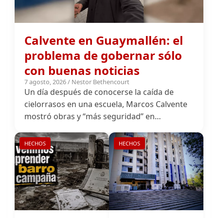
Calvente en Guaymallén: el
problema de gobernar sólo
con buenas noticias
7 agosto, 2026 / Nestor Bethencourt
Un día después de conocerse la caída de
cielorrasos en una escuela, Marcos Calvente
mostró obras y “más seguridad” en…
HECHOS
HECHOS
Guaymallén: los
500 notas después:
que esperan la lista
la corrupción en
y los que estuvimos
Guaymallén al