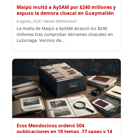
4 agosto, 2026 / Nestor Bethencourt
La multa de Maipú a AySAM alcanzó los $240
millones tras comprobar derrames cloacales en
Luzuriaga. Vecinos de…
Ecos Mendocinos ordenó 504
publicaciones en 18 temas, 27 sagas y 14
índices para convertir años de
investigación en memoria pública
accesible.