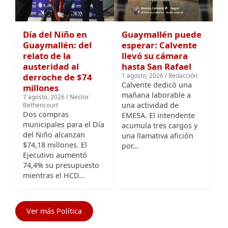
Día del Niño en
Guaymallén puede
Guaymallén: del
esperar: Calvente
relato de la
llevó su cámara
austeridad al
hasta San Rafael
derroche de $74
1 agosto, 2026 / Redacción
Calvente dedicó una
millones
mañana laborable a
7 agosto, 2026 / Nestor
una actividad de
Bethencourt
Dos compras
EMESA. El intendente
municipales para el Día
acumula tres cargos y
del Niño alcanzan
una llamativa afición
$74,18 millones. El
por…
Ejecutivo aumentó
74,4% su presupuesto
mientras el HCD…
Ver más Política