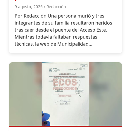
cielorrasos en una escuela, Marcos Calvente
mostró obras y “más seguridad” en otras. La
coincidencia reabre una discusión que Ecos
Mendocinos viene…
Maipú multó a AySAM por $240 millones y
expuso la demora cloacal en Guaymallén