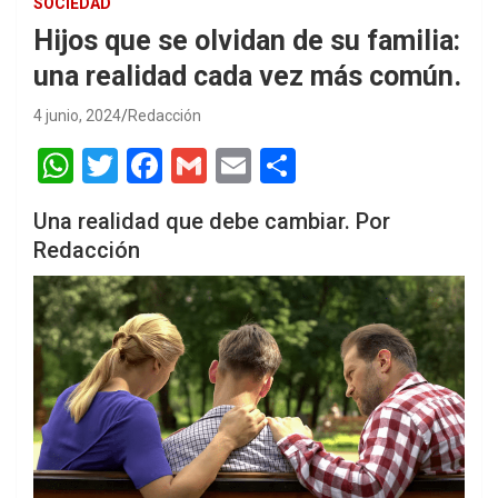
SOCIEDAD
Hijos que se olvidan de su familia:
una realidad cada vez más común.
4 junio, 2024
Redacción
W
T
F
G
E
S
h
wi
a
m
m
h
Una realidad que debe cambiar. Por
at
tt
ce
ail
ail
ar
Redacción
s
er
b
e
A
o
p
o
p
k