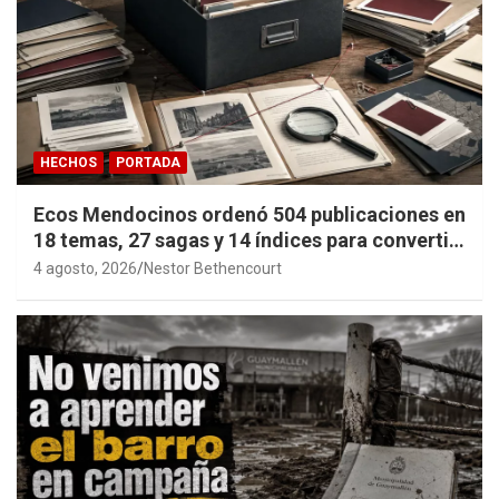
HECHOS
PORTADA
Ecos Mendocinos ordenó 504 publicaciones en
18 temas, 27 sagas y 14 índices para convertir
años de investigación en memoria pública
4 agosto, 2026
Nestor Bethencourt
accesible.