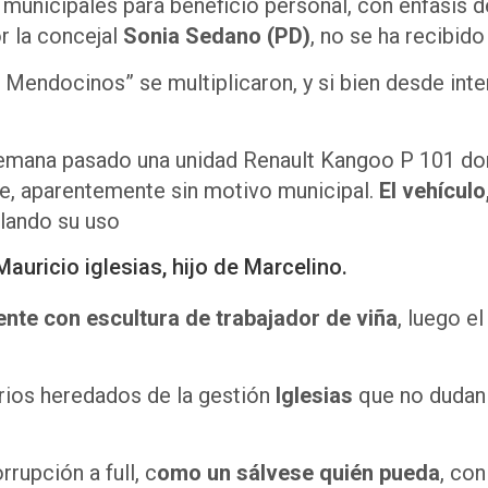
 municipales para beneficio personal, con énfasis d
r la concejal
Sonia Sedano
(PD)
, no se ha recibido
 Mendocinos” se multiplicaron, y si bien desde int
e semana pasado una unidad Renault Kangoo P 101 d
he, aparentemente sin motivo municipal.
El vehículo
lando su uso
auricio iglesias, hijo de Marcelino.
nte con escultura de trabajador de viña
, luego e
arios heredados de la gestión
Iglesias
que no dudan 
rupción a full, c
omo un sálvese quién pueda
, con