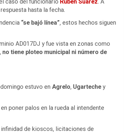
el caso del funcionario
Rubén Suárez
. A
 respuesta hasta la fecha.
endencia
“se bajó línea”
, estos hechos siguen
ominio AD017DJ y fue vista en zonas como
, no tiene ploteo municipal ni número de
l domingo estuvo en
Agrelo
,
Ugarteche
y
en poner palos en la rueda al intendente
 infinidad de kioscos, licitaciones de