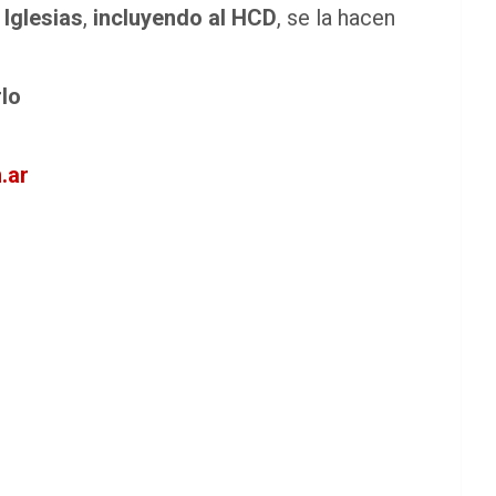
a
Iglesias
,
incluyendo al HCD
, se la hacen
rlo
.ar