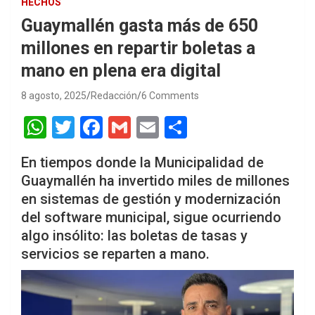
HECHOS
Guaymallén gasta más de 650
millones en repartir boletas a
mano en plena era digital
8 agosto, 2025
Redacción
6 Comments
W
T
F
G
E
S
h
wi
a
m
m
h
En tiempos donde la Municipalidad de
at
tt
ce
ail
ail
ar
Guaymallén ha invertido miles de millones
s
er
b
e
en sistemas de gestión y modernización
A
o
del software municipal, sigue ocurriendo
p
o
algo insólito: las boletas de tasas y
servicios se reparten a mano.
p
k