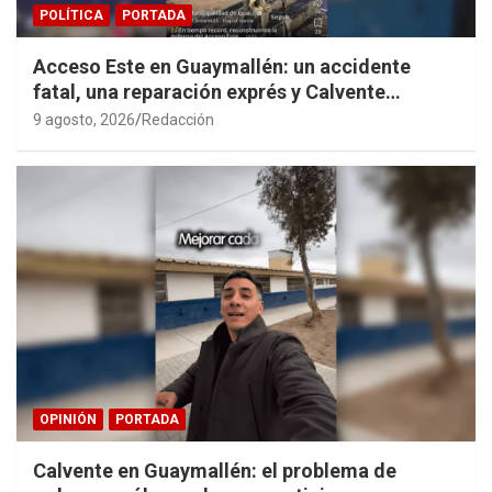
POLÍTICA
PORTADA
Acceso Este en Guaymallén: un accidente
fatal, una reparación exprés y Calvente
haciendo propaganda personal
9 agosto, 2026
Redacción
OPINIÓN
PORTADA
Calvente en Guaymallén: el problema de