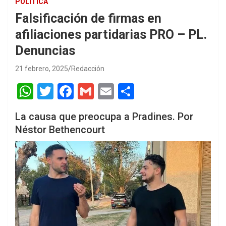
POLÍTICA
Falsificación de firmas en
afiliaciones partidarias PRO – PL.
Denuncias
21 febrero, 2025
Redacción
W
T
F
G
E
S
h
wi
a
m
m
h
La causa que preocupa a Pradines. Por
at
tt
ce
ail
ail
ar
Néstor Bethencourt
s
er
b
e
A
o
p
o
p
k