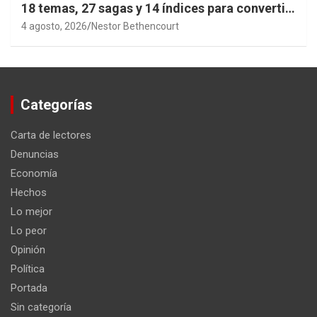
18 temas, 27 sagas y 14 índices para convertir
años de investigación en memoria pública
4 agosto, 2026
Nestor Bethencourt
accesible.
Categorías
Carta de lectores
Denuncias
Economía
Hechos
Lo mejor
Lo peor
Opinión
Política
Portada
Sin categoría