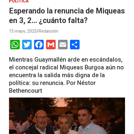
POLÍTICA
Esperando la renuncia de Miqueas
en 3, 2… ¿cuánto falta?
15 mayo, 2025
Redacción
W
T
F
G
E
S
h
wi
a
m
m
h
Mientras Guaymallén arde en escándalos,
at
tt
ce
ail
ail
ar
el concejal radical Miqueas Burgoa aún no
s
er
b
e
encuentra la salida más digna de la
A
o
política: su renuncia. Por Néstor
p
o
Bethencourt
p
k