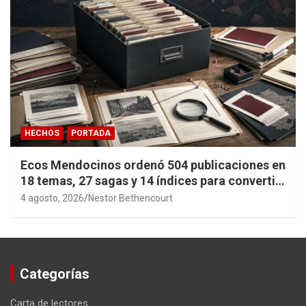
HECHOS
PORTADA
Ecos Mendocinos ordenó 504 publicaciones en
18 temas, 27 sagas y 14 índices para convertir
años de investigación en memoria pública
4 agosto, 2026
Nestor Bethencourt
accesible.
Categorías
Carta de lectores