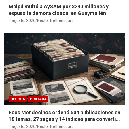
Maipú multó a AySAM por $240 millones y
expuso la demora cloacal en Guaymallén
4 agosto, 2026
Nestor Bethencourt
HECHOS
PORTADA
Ecos Mendocinos ordenó 504 publicaciones en
18 temas, 27 sagas y 14 índices para convertir
años de investigación en memoria pública
4 agosto, 2026
Nestor Bethencourt