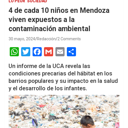
LO PEOR
SOCIEDAD
4 de cada 10 niños en Mendoza
viven expuestos a la
contaminación ambiental
30 mayo, 2024
Redacción
2 Comments
W
T
F
G
E
S
h
wi
a
m
m
h
Un informe de la UCA revela las
at
tt
ce
ail
ail
ar
condiciones precarias del hábitat en los
s
er
b
e
barrios populares y su impacto en la salud
A
o
y el desarrollo de los infantes.
p
o
p
k