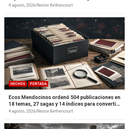
4 agosto, 2026
Nestor Bethencourt
HECHOS
PORTADA
Ecos Mendocinos ordenó 504 publicaciones en
18 temas, 27 sagas y 14 índices para convertir
años de investigación en memoria pública
4 agosto, 2026
Nestor Bethencourt
accesible.