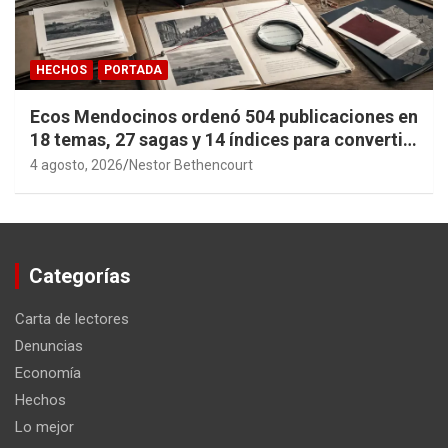
HECHOS
PORTADA
Ecos Mendocinos ordenó 504 publicaciones en
18 temas, 27 sagas y 14 índices para convertir
años de investigación en memoria pública
4 agosto, 2026
Nestor Bethencourt
accesible.
Categorías
Carta de lectores
Denuncias
Economía
Hechos
Lo mejor