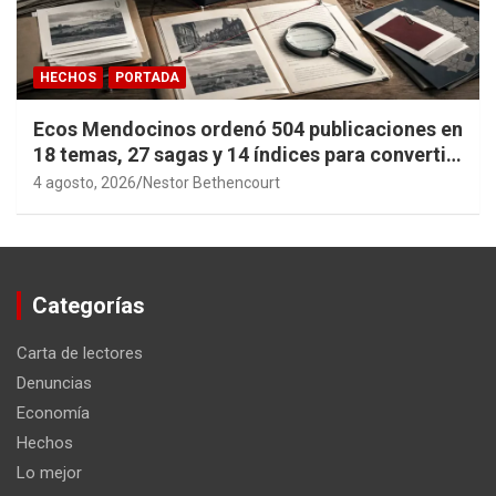
HECHOS
PORTADA
Ecos Mendocinos ordenó 504 publicaciones en
18 temas, 27 sagas y 14 índices para convertir
años de investigación en memoria pública
4 agosto, 2026
Nestor Bethencourt
accesible.
Categorías
Carta de lectores
Denuncias
Economía
Hechos
Lo mejor