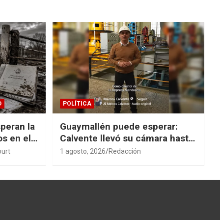
D
POLÍTICA
peran la
Guaymallén puede esperar:
os en el
Calvente llevó su cámara hasta
San Rafael
ourt
1 agosto, 2026
Redacción