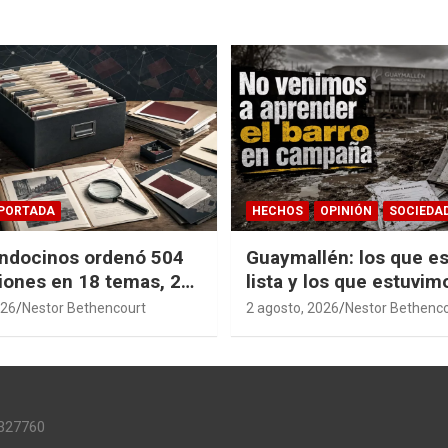
PORTADA
HECHOS
OPINIÓN
SOCIEDA
ndocinos ordenó 504
Guaymallén: los que es
iones en 18 temas, 27
lista y los que estuvim
14 índices para
barro
026
Nestor Bethencourt
2 agosto, 2026
Nestor Bethenc
r años de investigación
ia pública accesible.
327760