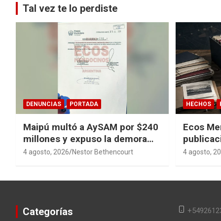
Tal vez te lo perdiste
DENUNCIAS
PORTADA
HECHOS
Maipú multó a AySAM por $240
Ecos Me
millones y expuso la demora
publicac
cloacal en Guaymallén
sagas y 
4 agosto, 2026
Nestor Bethencourt
4 agosto, 2
converti
en memor
Categorías
+5492612