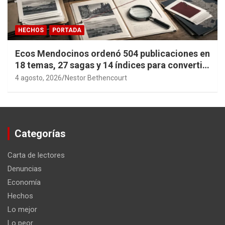
HECHOS
PORTADA
Ecos Mendocinos ordenó 504 publicaciones en
18 temas, 27 sagas y 14 índices para convertir
años de investigación en memoria pública
4 agosto, 2026
Nestor Bethencourt
accesible.
Categorías
Carta de lectores
Denuncias
Economía
Hechos
Lo mejor
Lo peor