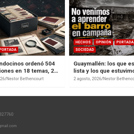
HECHOS
OPINIÓN
PORTADA
PORTADA
SOCIEDAD
ndocinos ordenó 504
Guaymallén: los que es
iones en 18 temas, 27
lista y los que estuvim
14 índices para
barro
026
Nestor Bethencourt
2 agosto, 2026
Nestor Bethenc
r años de investigación
ia pública accesible.
327760
mail.com