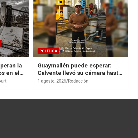
POLÍTICA
peran la
Guaymallén puede esperar:
os en el
Calvente llevó su cámara hasta
San Rafael
ourt
1 agosto, 2026
Redacción