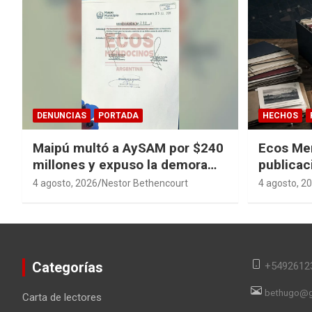
DENUNCIAS
PORTADA
HECHOS
Maipú multó a AySAM por $240
Ecos Me
millones y expuso la demora
publicac
cloacal en Guaymallén
sagas y 
4 agosto, 2026
Nestor Bethencourt
4 agosto, 2
converti
en memor
Categorías
+5492612
bethugo@g
Carta de lectores