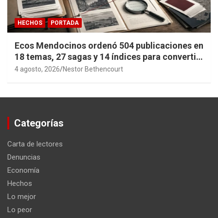
HECHOS
PORTADA
Ecos Mendocinos ordenó 504 publicaciones en
18 temas, 27 sagas y 14 índices para convertir
años de investigación en memoria pública
4 agosto, 2026
Nestor Bethencourt
accesible.
Categorías
Carta de lectores
Denuncias
Economía
Hechos
Lo mejor
Lo peor