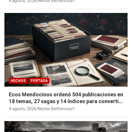
4 agosto, 2026
Nestor Bethencourt
HECHOS
PORTADA
Ecos Mendocinos ordenó 504 publicaciones en
18 temas, 27 sagas y 14 índices para convertir
años de investigación en memoria pública
4 agosto, 2026
Nestor Bethencourt
accesible.