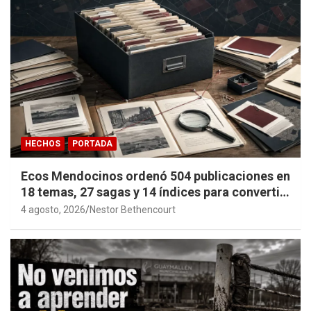
HECHOS
PORTADA
Ecos Mendocinos ordenó 504 publicaciones en
18 temas, 27 sagas y 14 índices para convertir
años de investigación en memoria pública
4 agosto, 2026
Nestor Bethencourt
accesible.