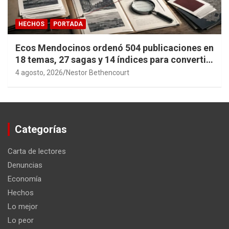
HECHOS
PORTADA
Ecos Mendocinos ordenó 504 publicaciones en
18 temas, 27 sagas y 14 índices para convertir
años de investigación en memoria pública
4 agosto, 2026
Nestor Bethencourt
accesible.
Categorías
Carta de lectores
Denuncias
Economía
Hechos
Lo mejor
Lo peor