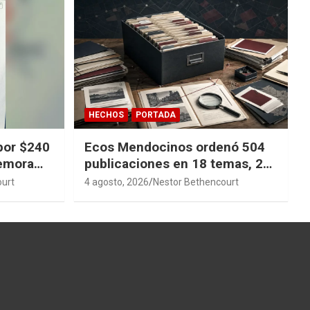
HECHOS
PORTADA
por $240
Ecos Mendocinos ordenó 504
demora
publicaciones en 18 temas, 27
sagas y 14 índices para
ourt
4 agosto, 2026
Nestor Bethencourt
convertir años de investigación
en memoria pública accesible.