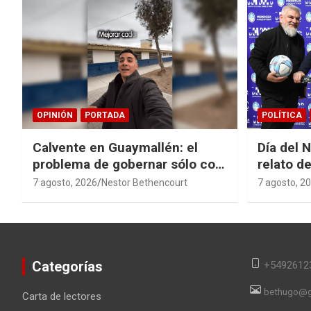
OPINIÓN
PORTADA
POLÍTICA
Calvente en Guaymallén: el
Día del 
problema de gobernar sólo con
relato de
buenas noticias
derroche
7 agosto, 2026
Nestor Bethencourt
7 agosto, 2
Categorías
+5492612
bethugo@g
Carta de lectores