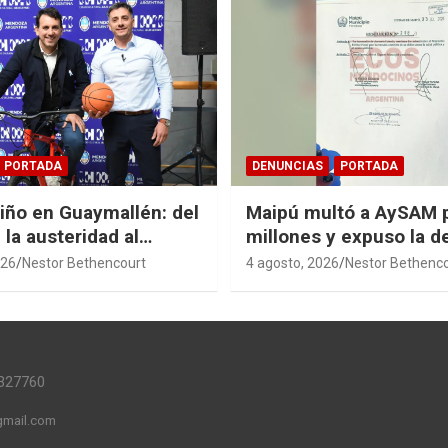
PORTADA
DENUNCIAS
PORTADA
Niño en Guaymallén: del
Maipú multó a AySAM 
 la austeridad al
millones y expuso la 
 de $74 millones
cloacal en Guaymallén
026
Nestor Bethencourt
4 agosto, 2026
Nestor Bethenc
327760
mail.com