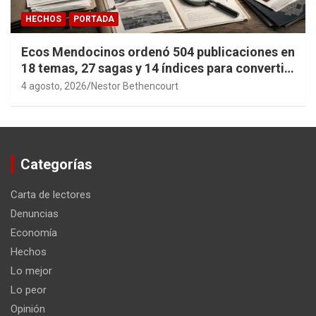
HECHOS
PORTADA
Ecos Mendocinos ordenó 504 publicaciones en
18 temas, 27 sagas y 14 índices para convertir
años de investigación en memoria pública
4 agosto, 2026
Nestor Bethencourt
accesible.
Categorías
Carta de lectores
Denuncias
Economía
Hechos
Lo mejor
Lo peor
Opinión