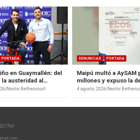
PORTADA
DENUNCIAS
PORTADA
Niño en Guaymallén: del
Maipú multó a AySAM 
 la austeridad al
millones y expuso la 
 de $74 millones
cloacal en Guaymallén
026
Nestor Bethencourt
4 agosto, 2026
Nestor Bethenc
327760
mail.com