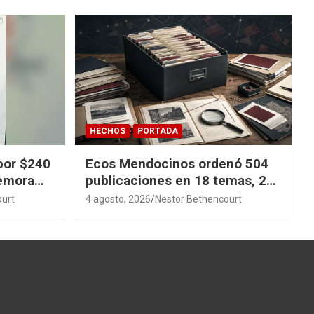
HECHOS
PORTADA
por $240
Ecos Mendocinos ordenó 504
demora
publicaciones en 18 temas, 27
sagas y 14 índices para
ourt
4 agosto, 2026
Nestor Bethencourt
convertir años de investigación
en memoria pública accesible.