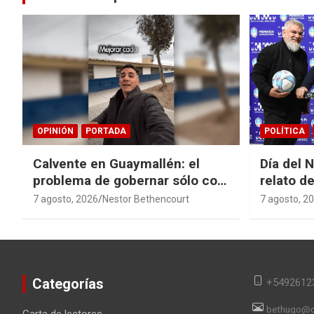
OPINIÓN
PORTADA
POLÍTICA
Calvente en Guaymallén: el
Día del 
problema de gobernar sólo con
relato de
buenas noticias
derroche
7 agosto, 2026
Nestor Bethencourt
7 agosto, 2
Categorías
+5492612
bethugo@g
Carta de lectores