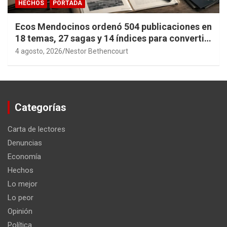
HECHOS
PORTADA
Ecos Mendocinos ordenó 504 publicaciones en
18 temas, 27 sagas y 14 índices para convertir
años de investigación en memoria pública
4 agosto, 2026
Nestor Bethencourt
accesible.
Categorías
Carta de lectores
Denuncias
Economía
Hechos
Lo mejor
Lo peor
Opinión
Política