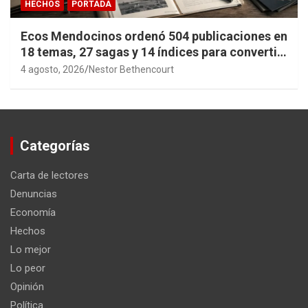
HECHOS
PORTADA
Ecos Mendocinos ordenó 504 publicaciones en
18 temas, 27 sagas y 14 índices para convertir
años de investigación en memoria pública
4 agosto, 2026
Nestor Bethencourt
accesible.
Categorías
Carta de lectores
Denuncias
Economía
Hechos
Lo mejor
Lo peor
Opinión
Política