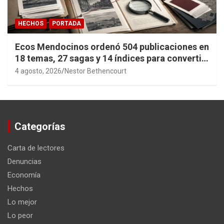
HECHOS
PORTADA
Ecos Mendocinos ordenó 504 publicaciones en
18 temas, 27 sagas y 14 índices para convertir
años de investigación en memoria pública
4 agosto, 2026
Nestor Bethencourt
accesible.
Categorías
Carta de lectores
Denuncias
Economía
Hechos
Lo mejor
Lo peor