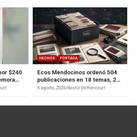
HECHOS
PORTADA
por $240
Ecos Mendocinos ordenó 504
demora
publicaciones en 18 temas, 27
sagas y 14 índices para
ourt
4 agosto, 2026
Nestor Bethencourt
convertir años de investigación
en memoria pública accesible.