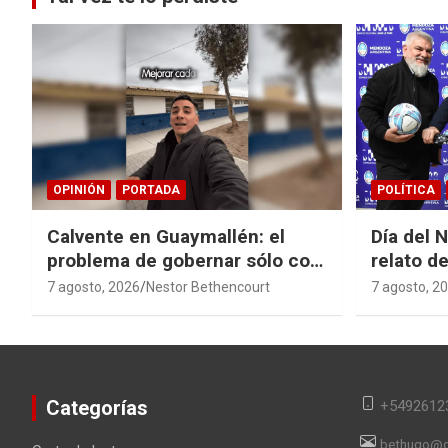
OPINIÓN
PORTADA
POLÍTICA
Calvente en Guaymallén: el
Día del 
problema de gobernar sólo con
relato de
buenas noticias
derroche
7 agosto, 2026
Nestor Bethencourt
7 agosto, 2
Categorías
+5492612
bethugo@g