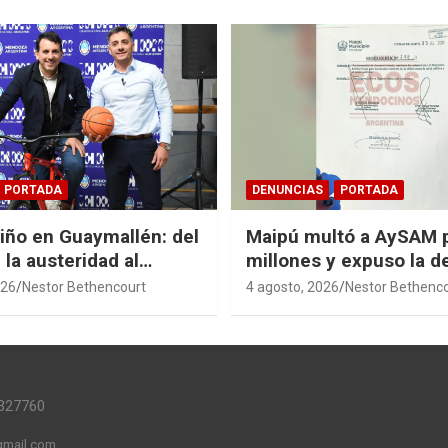
PORTADA
DENUNCIAS
PORTADA
Niño en Guaymallén: del
Maipú multó a AySAM 
 la austeridad al
millones y expuso la 
 de $74 millones
cloacal en Guaymallén
026
Nestor Bethencourt
4 agosto, 2026
Nestor Bethenc
327760
mail.com