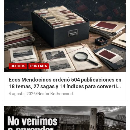
HECHOS
PORTADA
Ecos Mendocinos ordenó 504 publicaciones en
18 temas, 27 sagas y 14 índices para convertir
años de investigación en memoria pública
4 agosto, 2026
Nestor Bethencourt
accesible.