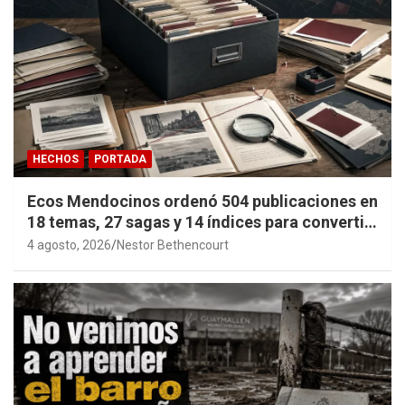
HECHOS
PORTADA
Ecos Mendocinos ordenó 504 publicaciones en
18 temas, 27 sagas y 14 índices para convertir
años de investigación en memoria pública
4 agosto, 2026
Nestor Bethencourt
accesible.