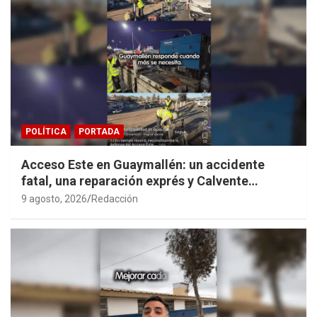
POLÍTICA
PORTADA
Acceso Este en Guaymallén: un accidente
fatal, una reparación exprés y Calvente
haciendo propaganda personal
9 agosto, 2026
Redacción