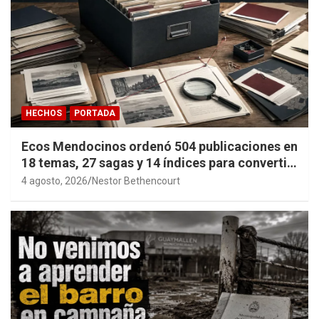
HECHOS
PORTADA
Ecos Mendocinos ordenó 504 publicaciones en
18 temas, 27 sagas y 14 índices para convertir
años de investigación en memoria pública
4 agosto, 2026
Nestor Bethencourt
accesible.