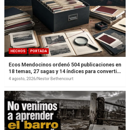
HECHOS
PORTADA
Ecos Mendocinos ordenó 504 publicaciones en
18 temas, 27 sagas y 14 índices para convertir
años de investigación en memoria pública
4 agosto, 2026
Nestor Bethencourt
accesible.