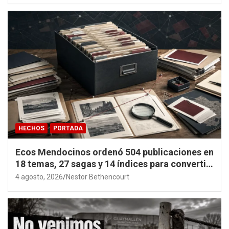
HECHOS
PORTADA
Ecos Mendocinos ordenó 504 publicaciones en
18 temas, 27 sagas y 14 índices para convertir
años de investigación en memoria pública
4 agosto, 2026
Nestor Bethencourt
accesible.