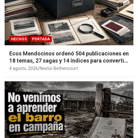
HECHOS
PORTADA
Ecos Mendocinos ordenó 504 publicaciones en
18 temas, 27 sagas y 14 índices para convertir
años de investigación en memoria pública
4 agosto, 2026
Nestor Bethencourt
accesible.