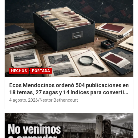
HECHOS
PORTADA
Ecos Mendocinos ordenó 504 publicaciones en
18 temas, 27 sagas y 14 índices para convertir
años de investigación en memoria pública
4 agosto, 2026
Nestor Bethencourt
accesible.