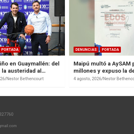
PORTADA
DENUNCIAS
PORTADA
Niño en Guaymallén: del
Maipú multó a AySAM 
 la austeridad al
millones y expuso la 
 de $74 millones
cloacal en Guaymallén
026
Nestor Bethencourt
4 agosto, 2026
Nestor Bethenc
327760
mail.com