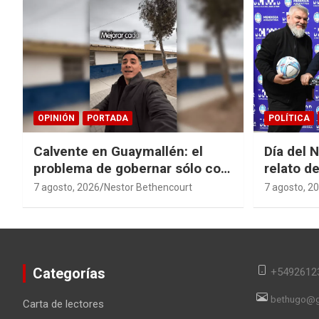
OPINIÓN
PORTADA
POLÍTICA
Calvente en Guaymallén: el
Día del 
problema de gobernar sólo con
relato de
buenas noticias
derroche
7 agosto, 2026
Nestor Bethencourt
7 agosto, 2
Categorías
+5492612
bethugo@g
Carta de lectores