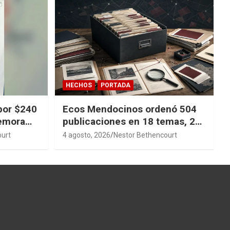
HECHOS
PORTADA
por $240
Ecos Mendocinos ordenó 504
demora
publicaciones en 18 temas, 27
sagas y 14 índices para
ourt
4 agosto, 2026
Nestor Bethencourt
convertir años de investigación
en memoria pública accesible.