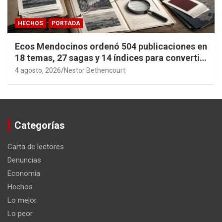
HECHOS
PORTADA
Ecos Mendocinos ordenó 504 publicaciones en
18 temas, 27 sagas y 14 índices para convertir
años de investigación en memoria pública
4 agosto, 2026
Nestor Bethencourt
accesible.
Categorías
Carta de lectores
Denuncias
Economía
Hechos
Lo mejor
Lo peor