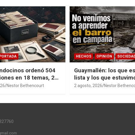
PORTADA
HECHOS
OPINIÓN
SOCIEDA
ndocinos ordenó 504
Guaymallén: los que es
iones en 18 temas, 27
lista y los que estuvim
14 índices para
barro
026
Nestor Bethencourt
2 agosto, 2026
Nestor Bethenc
r años de investigación
ia pública accesible.
327760
mail.com