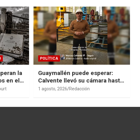
D
POLÍTICA
peran la
Guaymallén puede esperar:
os en el
Calvente llevó su cámara hasta
San Rafael
ourt
1 agosto, 2026
Redacción