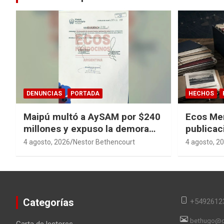
DENUNCIAS
PORTADA
HECHOS
Maipú multó a AySAM por $240
Ecos Me
millones y expuso la demora
publicac
cloacal en Guaymallén
sagas y 
4 agosto, 2026
Nestor Bethencourt
4 agosto, 2
converti
en memor
Categorías
+5492612
bethugo@g
Carta de lectores