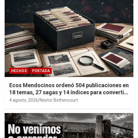
HECHOS
PORTADA
Ecos Mendocinos ordenó 504 publicaciones en
18 temas, 27 sagas y 14 índices para convertir
años de investigación en memoria pública
4 agosto, 2026
Nestor Bethencourt
accesible.