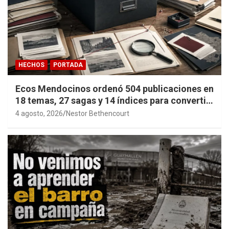
HECHOS
PORTADA
Ecos Mendocinos ordenó 504 publicaciones en
18 temas, 27 sagas y 14 índices para convertir
años de investigación en memoria pública
4 agosto, 2026
Nestor Bethencourt
accesible.