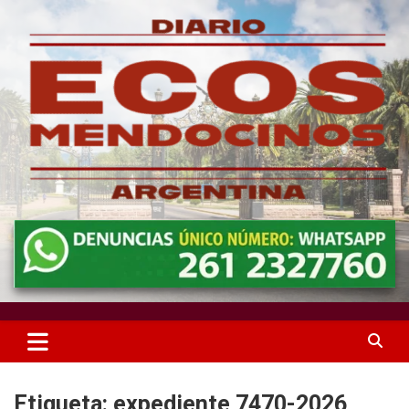
Skip
to
content
Medio independiente de Mendoza dedicado a investigaciones,
Ecos Mendocinos
expedientes oficiales y control de la gestión pública en
Guaymallén y la provincia.
Etiqueta:
expediente 7470-2026