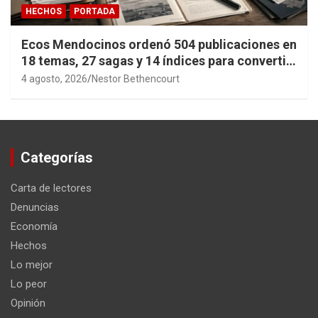
HECHOS
PORTADA
Ecos Mendocinos ordenó 504 publicaciones en
18 temas, 27 sagas y 14 índices para convertir
años de investigación en memoria pública
4 agosto, 2026
Nestor Bethencourt
accesible.
Categorías
Carta de lectores
Denuncias
Economía
Hechos
Lo mejor
Lo peor
Opinión