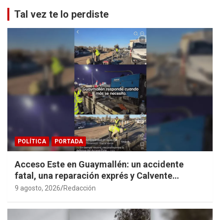
Tal vez te lo perdiste
POLÍTICA
PORTADA
Acceso Este en Guaymallén: un accidente
fatal, una reparación exprés y Calvente
haciendo propaganda personal
9 agosto, 2026
Redacción