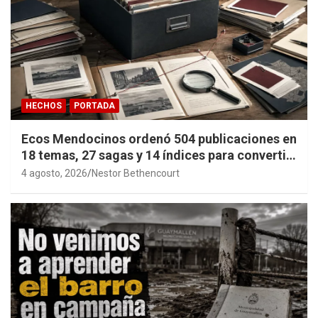
HECHOS
PORTADA
Ecos Mendocinos ordenó 504 publicaciones en
18 temas, 27 sagas y 14 índices para convertir
años de investigación en memoria pública
4 agosto, 2026
Nestor Bethencourt
accesible.