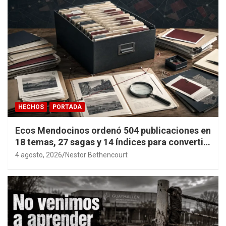
HECHOS
PORTADA
Ecos Mendocinos ordenó 504 publicaciones en
18 temas, 27 sagas y 14 índices para convertir
años de investigación en memoria pública
4 agosto, 2026
Nestor Bethencourt
accesible.