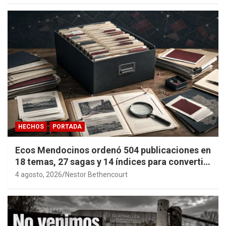
HECHOS
PORTADA
Ecos Mendocinos ordenó 504 publicaciones en
18 temas, 27 sagas y 14 índices para convertir
años de investigación en memoria pública
4 agosto, 2026
Nestor Bethencourt
accesible.