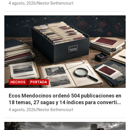
4 agosto, 2026
Nestor Bethencourt
HECHOS
PORTADA
Ecos Mendocinos ordenó 504 publicaciones en
18 temas, 27 sagas y 14 índices para convertir
años de investigación en memoria pública
4 agosto, 2026
Nestor Bethencourt
accesible.