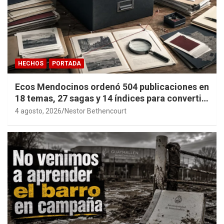
HECHOS
PORTADA
Ecos Mendocinos ordenó 504 publicaciones en
18 temas, 27 sagas y 14 índices para convertir
años de investigación en memoria pública
4 agosto, 2026
Nestor Bethencourt
accesible.