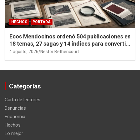
HECHOS
PORTADA
Ecos Mendocinos ordenó 504 publicaciones en
18 temas, 27 sagas y 14 índices para convertir
años de investigación en memoria pública
4 agosto, 2026
Nestor Bethencourt
accesible.
Categorías
Carta de lectores
Denuncias
Economía
Hechos
Lo mejor