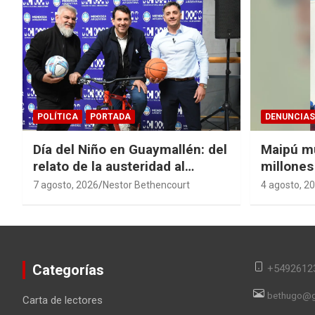
POLÍTICA
PORTADA
DENUNCIAS
Día del Niño en Guaymallén: del
Maipú m
relato de la austeridad al
millones
derroche de $74 millones
cloacal 
7 agosto, 2026
Nestor Bethencourt
4 agosto, 2
Categorías
+5492612
bethugo@g
Carta de lectores