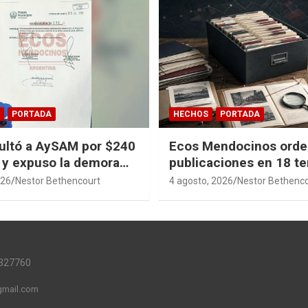
PORTADA
HECHOS
PORTADA
ultó a AySAM por $240
Ecos Mendocinos orde
 y expuso la demora
publicaciones en 18 t
en Guaymallén
sagas y 14 índices par
026
Nestor Bethencourt
4 agosto, 2026
Nestor Bethenc
convertir años de inve
en memoria pública ac
327760
mail.com