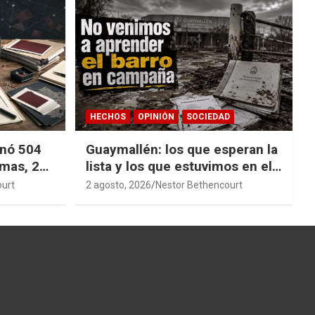
HECHOS
OPINIÓN
SOCIEDAD
nó 504
Guaymallén: los que esperan la
emas, 27
lista y los que estuvimos en el
a
barro
ourt
2 agosto, 2026
Nestor Bethencourt
stigación
cesible.