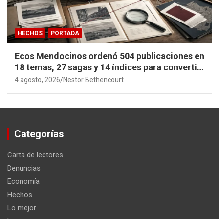
HECHOS
PORTADA
Ecos Mendocinos ordenó 504 publicaciones en
18 temas, 27 sagas y 14 índices para convertir
años de investigación en memoria pública
4 agosto, 2026
Nestor Bethencourt
accesible.
Categorías
Carta de lectores
Denuncias
Economía
Hechos
Lo mejor