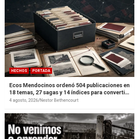
HECHOS
PORTADA
Ecos Mendocinos ordenó 504 publicaciones en
18 temas, 27 sagas y 14 índices para convertir
años de investigación en memoria pública
4 agosto, 2026
Nestor Bethencourt
accesible.